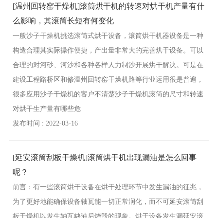
[温州回转窑干燥机]滚筒烘干机的转速对烘干机产量有什
么影响，其滚筒长短有何变化
一般沙子干燥机挑选滚筒式烘干设备，滚筒烘干机器设备是一种
构造合理其实际操作便捷，产出量非常大的完善烘干设备。可以
合理的对河砂、河沙和各种各样人力制沙开展烘干解决。可是在
建设工程路桥区和修温州回转窑干燥机路等行业运用很是普遍，
很多应用沙子干燥机的客户不清楚沙子干燥机滚筒的尺寸和转速
对烘干生产量有哪些危
发布时间 : 2022-03-16
[延安滚筒刮板干燥机]滚筒烘干机出现漏油是怎么回事
呢？
前言：有一些滚筒烘干设备在烘干处理环节中发生漏油的征兆，
为了更好地能确保设备轴瓦能一切正常润化，而不可延安滚筒刮
板干燥机以发生轴瓦缺油后烧毁的现象。烘干设备发生漏延安滚