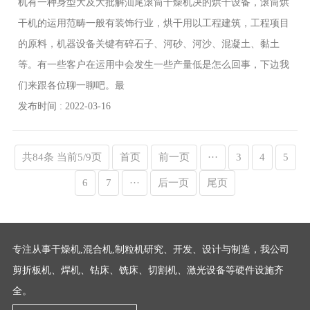
机有一种身型大及大批解汕尾滚筒干燥机决的烘干设备，滚筒烘
干机的运用范畴一般有装饰行业，烘干用以工程建筑，工程项目
的原料，机器设备关键有碎石子、河砂、河沙、混凝土、黏土
等。有一些客户在运用中会发生一些产量低是怎么回事，下边我
们来跟各位聊一聊吧。最
发布时间 : 2022-03-16
共84条 当前5/9页
首页
前一页
···
3
4
5
6
7
···
后一页
尾页
专注从事干燥机,混合机,制粒机研究、开发、设计与制造，我公司
剪折板机、焊机、钻床、铣床、切割机、激光设备等硬件设施齐
全。