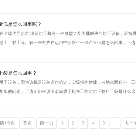
产量低是怎么回事呢？
在全球优异水准,滚筒烘干机有一种身型大及大批解决的烘干设备，滚筒
凝土、黏土等。有一些客户在运用中会发生一些产量低是怎么回事，下边
干裂是怎么回事？
烘干设备，因为该机器设备运作稳定，实际操作便捷，占地总面积小，工
那般的问题，下边咱们来说下滚筒烘干机在工作时烘干物料干裂是什么原
前1/9页
首页
前一页
1
2
3
4
5
···
后一