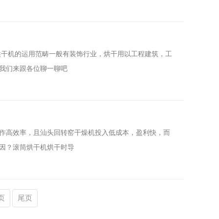
烘干机的运用范畴一般有装饰行业，烘干用以工程建筑，工
我们来跟各位聊一聊吧
作高效率，且汕头回转窑干燥机投入低成本，盈利快，而
因？滚筒烘干机烘干时导
页
尾页