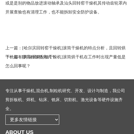
或是是别的物品放进滚动轴承及汕头回转窑干燥机其传动齿轮罩内
开展查验也有清理工作，也不能拆卸安全防护设备。
上一篇：
[哈尔滨回转窑干燥机]滚筒干燥机的特点分析，且回转烘
干机都有哪几种加热方式？
下一篇：
[河南滚筒刮板干燥机]滚筒烘干机在工作时出现产量低是
怎么回事呢？
专注从事干燥机,混合机,制粒机研究、开发、设计与制造，我公司
剪折板机、焊机、钻床、铣床、切割机、激光设备等硬件设施齐
全。
ABOUT US