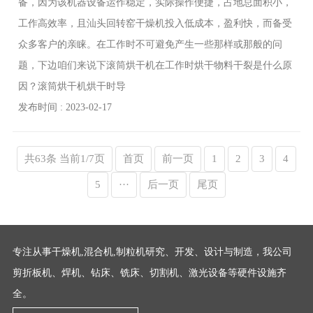
备，因为该机器设备运作稳定，实际操作便捷，占地总面积小，
工作高效率，且汕头回转窑干燥机投入低成本，盈利快，而备受
众多客户的亲睐。在工作时不可避免产生一些那样或那般的问
题，下边咱们来说下滚筒烘干机在工作时烘干物料干裂是什么原
因？滚筒烘干机烘干时导
发布时间 : 2023-02-17
共63条 当前1/7页
首页
前一页
1
2
3
4
5
···
后一页
尾页
专注从事干燥机,混合机,制粒机研究、开发、设计与制造，我公司
剪折板机、焊机、钻床、铣床、切割机、激光设备等硬件设施齐
全。