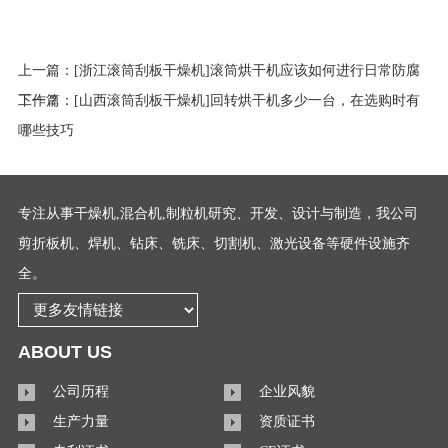
上一篇：
[浙江滚筒刮板干燥机]滚筒烘干机应该如何进行日常防腐
工作？
下一篇：
[山西滚筒刮板干燥机]回转烘干机多少一台，在选购时有
哪些技巧
专注从事干燥机,混合机,制粒机研究、开发、设计与制造，我公司
剪折板机、焊机、钻床、铣床、切割机、激光设备等硬件设施齐
全。
ABOUT US
公司历程
企业风貌
生产力量
资质证书