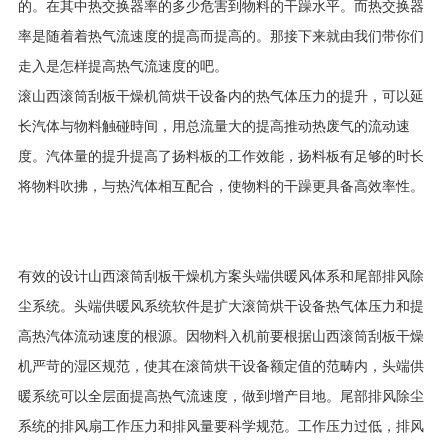
的。在其中热交换器率的多少危害到物料的干躁水平。而热交换器
率是随着着热气流速度的提高而提高的。那接下来就由我们带你们
走入是怎样提高热气流速度的吧。
滚山西滚筒刮板干燥机筒烘干设备内的热气体压力的提升，可以延
长汽体与物料触碰時间，用总流量大的提高推动热废气的流动速
度。汽体量的提升提高了扬料板的工作效能，扬料板有足够的时长
将物料吹拂，与热汽体相互配合，使物料的干躁更具备高效率性。
有效的设计山西滚筒刮板干燥机方案头端供暖风体系和尾部排风除
尘系统。头端供暖风系统软件是扩大滚筒烘干设备热气体压力和提
高热汽体流动速度的根源。因物料入机前要根据山西滚筒刮板干燥
机严苛的湿区规范，使其在滚筒烘干设备额定值的范畴内，头端供
暖系统可以全层面提高热气流速度，做到增产目地。尾部排风除尘
系统的排风扇工作压力和排风量要科学规范。工作压力过低，排风