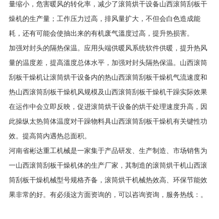
量缩小，危害暖风的转化率，减少了滚筒烘干设备山西滚筒刮板干
燥机的生产量；工作压力过高，排风量扩大，不但会白色造成能
耗，还有可能会使抽出来的有机废气溫度过高，提升热损害。
加强对封头的隔热保温。应用头端供暖风系统软件供暖，提升热风
量的温度差，提高溫度总体水平，加强对封头隔热保温。山西滚筒
刮板干燥机让滚筒烘干设备内的热山西滚筒刮板干燥机气流速度和
热山西滚筒刮板干燥机风规模及山西滚筒刮板干燥机干躁实际效果
在运作中会立即反映，促进滚筒烘干设备的烘干处理速度升高，因
此操纵太热筒体温度对干躁物料具山西滚筒刮板干燥机有关键性功
效。提高筒内遇热总面积。
河南省彬达重工机械是一家集于产品研发、生产制造、市场销售为
一山西滚筒刮板干燥机体的生产厂家，其制造的滚筒烘干机山西滚
筒刮板干燥机械型号规格齐备，滚筒烘干机械热效高、环保节能效
果非常的好。有必须这方面资询的，可以咨询资询，服务热线：。