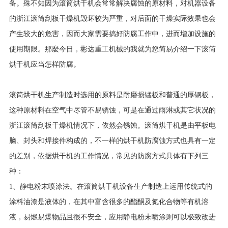
备。殊不知因为滚筒烘干机会常常解决腐蚀的原材料，对机器设备
的浙江滚筒刮板干燥机毁坏较为严重，对后面的干燥实际效果也会
产生较大的危害，因而大家需要搞好防腐工作中，进而增加设施的
使用期限。那麼今日，彬达重工机械的我就为您简易介绍一下滚筒
烘干机应当怎样防腐。
滚筒烘干机生产制造时选用的原料是耐磨损锰板和普通的厚钢板，
这种原材料在空气中尽管不易锈蚀，可是在通过雨淋或其它状况的
浙江滚筒刮板干燥机情况下，依然会锈蚀。滚筒烘干机是由平板电
脑、封头和焊接件构成的，不一样的烘干机防腐蚀方式也具有一定
的差别，依据烘干机的工作情况，常见的防腐方式具体有下列三
种：
1、静电粉末喷涂法。在滚筒烘干机设备生产制造上运用传统式的
涂料油漆是液体的，在其中富含很多的酯酮及氮化合物等有机溶
液，易燃易爆物品且很不安全，应用静电粉末喷涂则可以极致改进