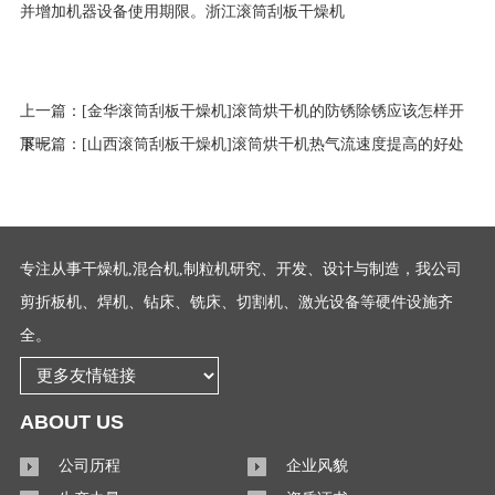
并增加机器设备使用期限。浙江滚筒刮板干燥机
上一篇：
[金华滚筒刮板干燥机]滚筒烘干机的防锈除锈应该怎样开
展呢
下一篇：
[山西滚筒刮板干燥机]滚筒烘干机热气流速度提高的好处
专注从事干燥机,混合机,制粒机研究、开发、设计与制造，我公司
剪折板机、焊机、钻床、铣床、切割机、激光设备等硬件设施齐
全。
ABOUT US
公司历程
企业风貌