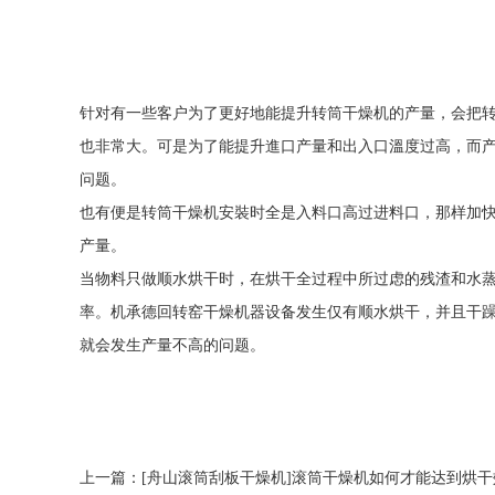
针对有一些客户为了更好地能提升转筒干燥机的产量，会把
也非常大。可是为了能提升進口产量和出入口溫度过高，而
问题。
也有便是转筒干燥机安裝时全是入料口高过进料口，那样加
产量。
当物料只做顺水烘干时，在烘干全过程中所过虑的残渣和水
率。机承德回转窑干燥机器设备发生仅有顺水烘干，并且干
就会发生产量不高的问题。
上一篇：
[舟山滚筒刮板干燥机]滚筒干燥机如何才能达到烘