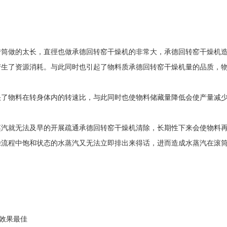
转筒做的太长，直徑也做承德回转窑干燥机的非常大，承德回转窑干燥机
产生了资源消耗。与此同时也引起了物料质承德回转窑干燥机量的品质，
快了物料在转身体内的转速比，与此同时也使物料储藏量降低会使产量减
蒸汽就无法及早的开展疏通承德回转窑干燥机清除，长期性下来会使物料
躁流程中饱和状态的水蒸汽又无法立即排出来得话，进而造成水蒸汽在滚
干效果最佳