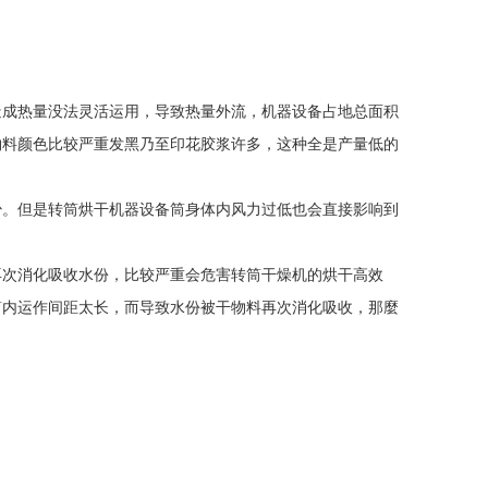
造成热量没法灵活运用，导致热量外流，机器设备占地总面积
物料颜色比较严重发黑乃至印花胶浆许多，这种全是产量低的
少。但是转筒烘干机器设备筒身体内风力过低也会直接影响到
再次消化吸收水份，比较严重会危害转筒干燥机的烘干高效
筒内运作间距太长，而导致水份被干物料再次消化吸收，那麼