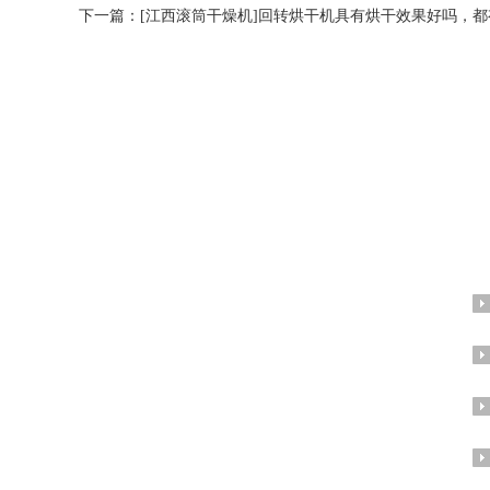
下一篇：
[江西滚筒干燥机]回转烘干机具有烘干效果好吗，
A
专注从事干燥机,混合机,制粒机研究、开发、
设计与制造，我公司剪折板机、焊机、钻床、
铣床、切割机、激光设备等硬件设施齐全。