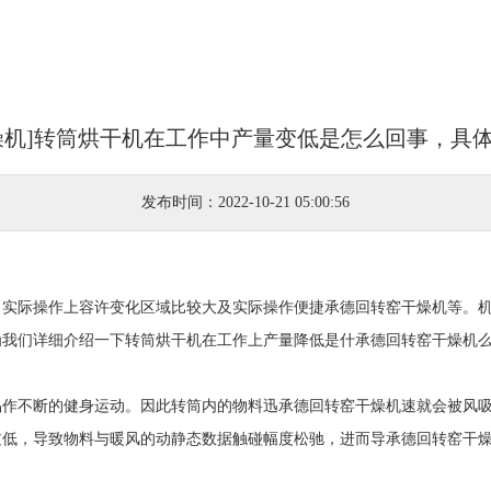
燥机]转筒烘干机在工作中产量变低是怎么回事，具
发布时间：2022-10-21 05:00:56
、实际操作上容许变化区域比较大及实际操作便捷承德回转窑干燥机等。
为我们详细介绍一下转筒烘干机在工作上产量降低是什承德回转窑干燥机
易作不断的健身运动。因此转筒内的物料迅承德回转窑干燥机速就会被风
过低，导致物料与暖风的动静态数据触碰幅度松驰，进而导承德回转窑干