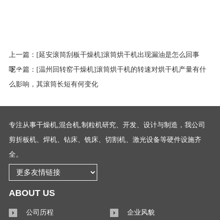
上一篇：
[延安滚筒刮板干燥机]滚筒烘干机出现漏油是怎么回事
呢？
下一篇：
[温州回转窑干燥机]滚筒烘干机的转速对烘干机产量有什
么影响，其滚筒长短有何变化
专注从事干燥机,混合机,制粒机研究、开发、设计与制造，我公司
剪折板机、焊机、钻床、铣床、切割机、激光设备等硬件设施齐
全。
ABOUT US
公司历程
企业风貌