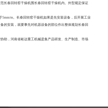
差范长春回转窑干燥机围长春回转窑干燥机内。外型规定保证
5mm/m。长春回转窑干燥机如果是先安装设备，后开展工业
设备的安装，就要事先对机器设备的部位作出整体规划长春回
些协助，河南省彬达重工机械是集产品研发、生产制造、市场