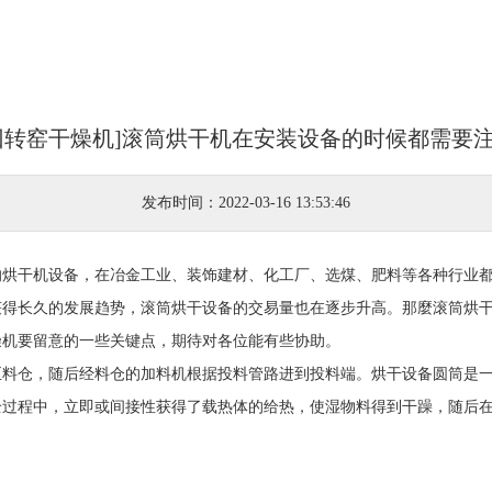
回转窑干燥机]滚筒烘干机在安装设备的时候都需要
发布时间：2022-03-16 13:53:46
的烘干机设备，在冶金工业、装饰建材、化工厂、选煤、肥料等各种行业
获得长久的发展趋势，滚筒烘干设备的交易量也在逐步升高。那麼滚筒烘
燥机要留意的一些关键点，期待对各位能有些协助。
至料仓，随后经料仓的加料机根据投料管路进到投料端。烘干设备圆筒是
全过程中，立即或间接性获得了载热体的给热，使湿物料得到干躁，随后