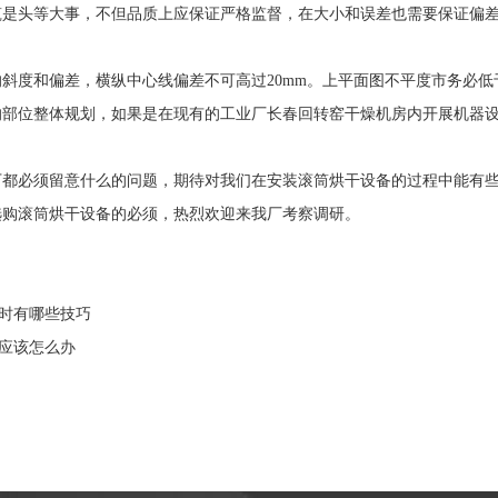
筑是头等大事，不但品质上应保证严格监督，在大小和误差也需要保证偏
斜度和偏差，横纵中心线偏差不可高过20mm。上平面图不平度市务必低于
的部位整体规划，如果是在现有的工业厂长春回转窑干燥机房内开展机器
下都必须留意什么的问题，期待对我们在安装滚筒烘干设备的过程中能有
选购滚筒烘干设备的必须，热烈欢迎来我厂考察调研。
购时有哪些技巧
声应该怎么办