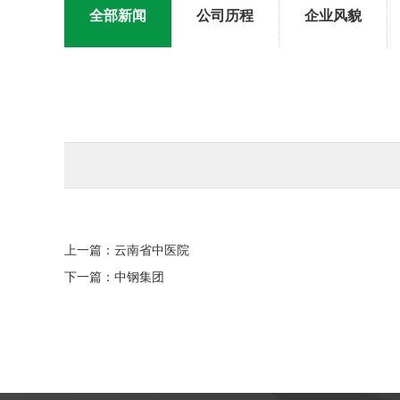
全部新闻
公司历程
企业风貌
上一篇：
云南省中医院
下一篇：
中钢集团