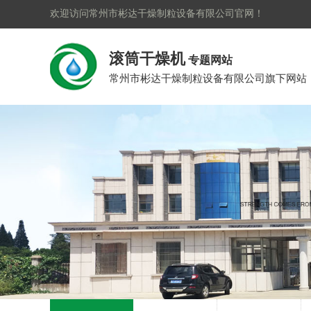
欢迎访问常州市彬达干燥制粒设备有限公司官网！
滚筒干燥机
专题网站
常州市彬达干燥制粒设备有限公司旗下网站